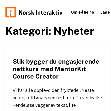
Hopp
til
Om e-læring
Lage 
innhold
norskinteraktiv.no
Kategori:
Nyheter
Slik bygger du engasjerende
nettkurs med MentorKit
Course Creator
Vi har alle opplevd den fryktede «Neste,
neste, fullfør»-typen nettkurs. Du vet hvilke
– endeløse vegger av tekst, lite