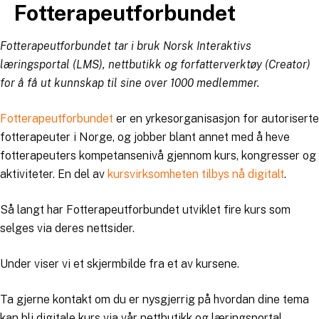
Fotterapeutforbundet
Hopp
til
innhold
Fotterapeutforbundet tar i bruk Norsk Interaktivs
læringsportal (LMS), nettbutikk og forfatterverktøy (Creator)
for å få ut kunnskap til sine over 1000 medlemmer.
Fotterapeutforbundet
er en yrkesorganisasjon for autoriserte
fotterapeuter i Norge, og jobber blant annet med å heve
fotterapeuters kompetansenivå gjennom kurs, kongresser og
aktiviteter. En del av
kursvirksomheten tilbys nå digitalt
.
Så langt har Fotterapeutforbundet utviklet fire kurs som
selges via deres nettsider.
Under viser vi et skjermbilde fra et av kursene.
Ta gjerne kontakt om du er nysgjerrig på hvordan dine tema
kan bli digitale kurs via vår nettbutikk og læringsportal.