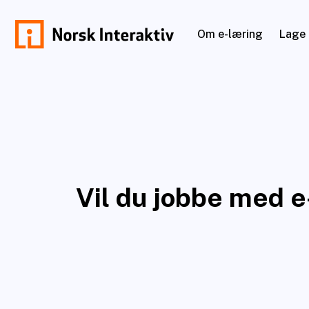
Hopp
til
Om e-læring
Lage 
innhold
norskinteraktiv.no
Vil du jobbe med e