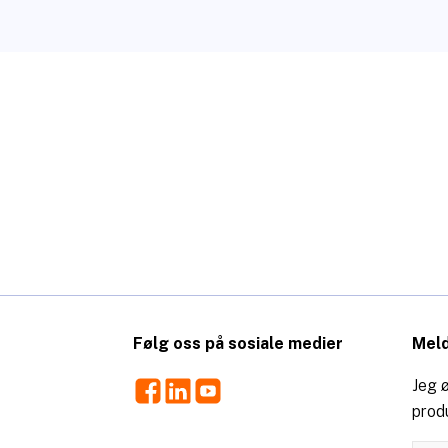
Følg oss på sosiale medier
Meld
Facebook
LinkedIn
Youtube
Jeg ø
prod