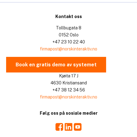
Kontakt oss
Tollbugata 8
0152 Oslo
+47 23 10 22 40
firmapost@norskinteraktiv.no
Book en gratis demo av systemet
Kjøita 17 J
4630 Kristiansand
+47 38 12 34 56
firmapost@norskinteraktiv.no
Følg oss på sosiale medier
Facebook
LinkedIn
Youtube