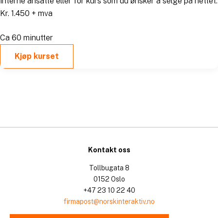
interne ansatte eller for kurs som du ønsker å selge på nettet.
Kr. 1.450 + mva
Ca 60 minutter
Kjøp kurset
Kontakt oss
Tollbugata 8
0152 Oslo
+47 23 10 22 40
firmapost@norskinteraktiv.no