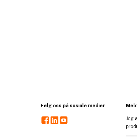
Følg oss på sosiale medier
Meld
Facebook
LinkedIn
Youtube
Jeg ø
prod