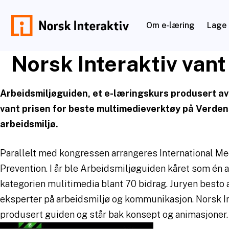
Hopp
til
Om e-læring
Lage 
innhold
norskinteraktiv.no
Norsk Interaktiv vant
Arbeidsmiljøguiden, et e-læringskurs produsert av 
vant prisen for beste multimedieverktøy på Verde
arbeidsmiljø.
Parallelt med kongressen arrangeres International Med
Prevention. I år ble Arbeidsmiljøguiden kåret som én av
kategorien mulitimedia blant 70 bidrag. Juryen besto 
eksperter på arbeidsmiljø og kommunikasjon. Norsk In
produsert guiden og står bak konsept og animasjoner.