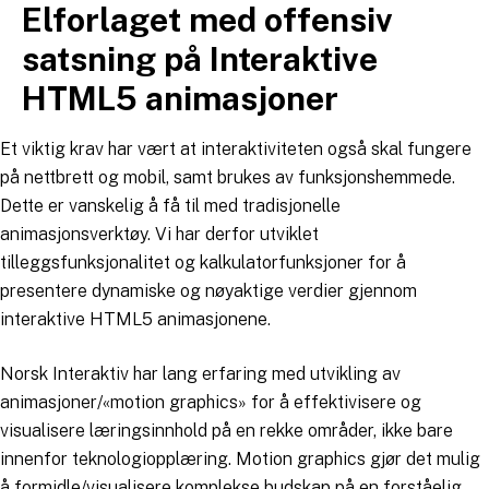
Elforlaget med offensiv
Hopp
til
satsning på Interaktive
innhold
HTML5 animasjoner
Et viktig krav har vært at interaktiviteten også skal fungere
på nettbrett og mobil, samt brukes av funksjonshemmede.
Dette er vanskelig å få til med tradisjonelle
animasjonsverktøy. Vi har derfor utviklet
tilleggsfunksjonalitet og kalkulatorfunksjoner for å
presentere dynamiske og nøyaktige verdier gjennom
interaktive HTML5 animasjonene.
Norsk Interaktiv har lang erfaring med utvikling av
animasjoner/«motion graphics» for å effektivisere og
visualisere læringsinnhold på en rekke områder, ikke bare
innenfor teknologiopplæring. Motion graphics gjør det mulig
å formidle/visualisere komplekse budskap på en forståelig