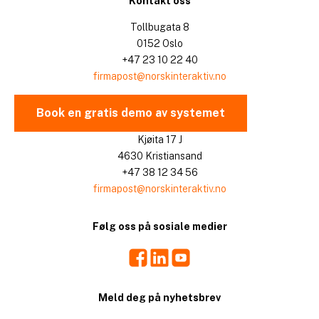
Kontakt oss
Tollbugata 8
0152 Oslo
+47 23 10 22 40
firmapost@norskinteraktiv.no
Book en gratis demo av systemet
Kjøita 17 J
4630 Kristiansand
+47 38 12 34 56
firmapost@norskinteraktiv.no
Følg oss på sosiale medier
Facebook
LinkedIn
Youtube
Meld deg på nyhetsbrev