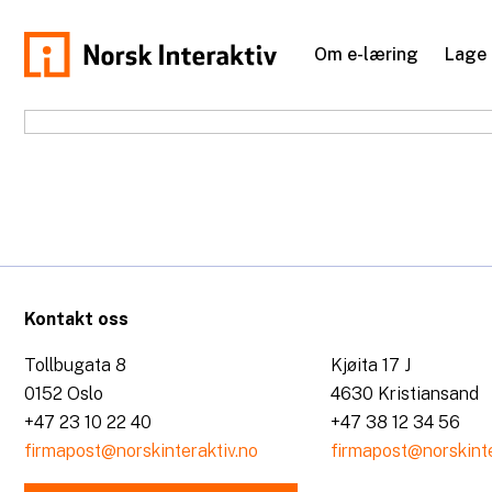
Hopp
til
Om e-læring
Lage 
innhold
norskinteraktiv.no
Kontakt oss
Tollbugata 8
Kjøita 17 J
0152 Oslo
4630 Kristiansand
+47 23 10 22 40
+47 38 12 34 56
firmapost@norskinteraktiv.no
firmapost@norskinte