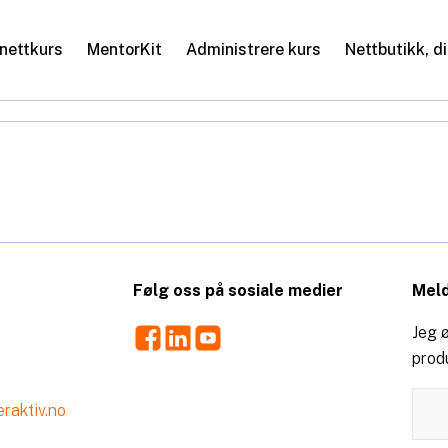
nettkurs
MentorKit
Administrere kurs
Nettbutikk, d
Følg oss på sosiale medier
Meld
Facebook
LinkedIn
Youtube
Jeg ø
prod
raktiv.no