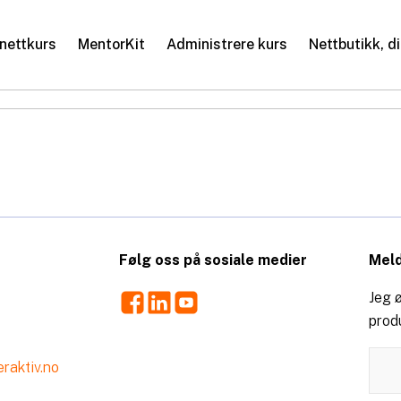
nettkurs
MentorKit
Administrere kurs
Nettbutikk, d
Følg oss på sosiale medier
Meld
Facebook
LinkedIn
Youtube
Jeg ø
prod
raktiv.no