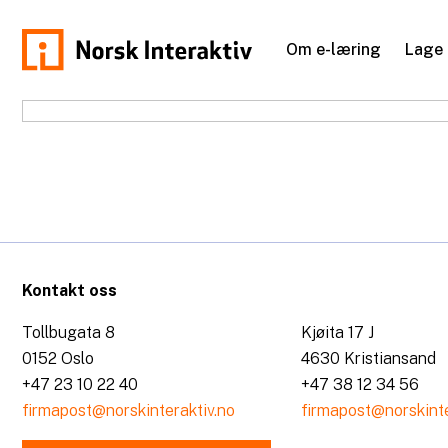
Hopp
til
Om e-læring
Lage 
innhold
norskinteraktiv.no
Kontakt oss
Tollbugata 8
Kjøita 17 J
0152 Oslo
4630 Kristiansand
+47 23 10 22 40
+47 38 12 34 56
firmapost@norskinteraktiv.no
firmapost@norskinte