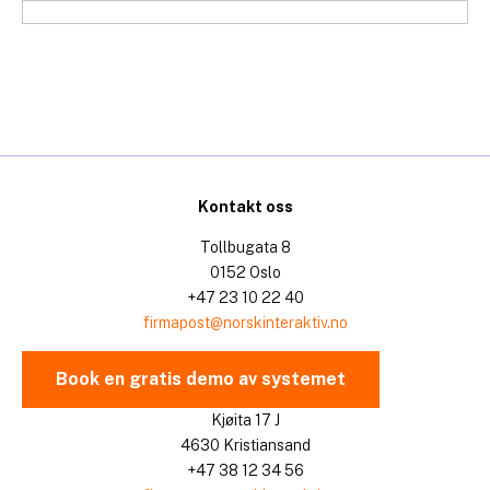
Hopp
til
innhold
Kontakt oss
Tollbugata 8
0152 Oslo
+47 23 10 22 40
firmapost@norskinteraktiv.no
Book en gratis demo av systemet
Kjøita 17 J
4630 Kristiansand
+47 38 12 34 56