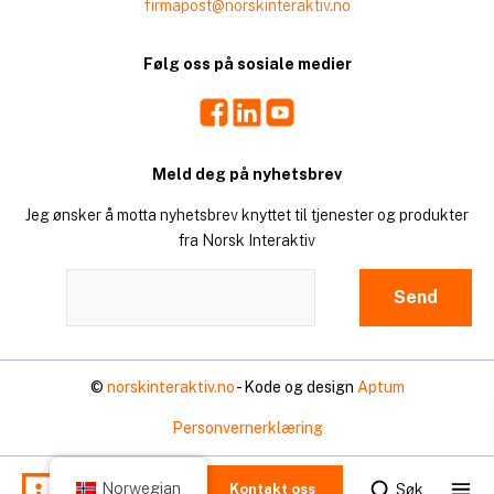
firmapost@norskinteraktiv.no
Følg oss på sosiale medier
Facebook
LinkedIn
Youtube
Meld deg på nyhetsbrev
Jeg ønsker å motta nyhetsbrev knyttet til tjenester og produkter
fra Norsk Interaktiv
©
norskinteraktiv.no
- Kode og design
Aptum
Personvernerklæring
Mo
Norwegian
Søk
Kontakt oss